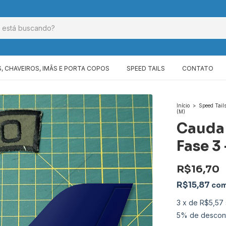
 CHAVEIROS, IMÃS E PORTA COPOS
SPEED TAILS
CONTATO
Início
>
Speed Tail
(M)
Cauda 
Fase 3 
R$16,70
R$15,87
co
3
x
de
R$5,57
5% de descon