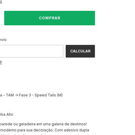
es
ALTERAR CEP
CEP:
nvio
CALCULAR
EP
 - TAM -> Fase 3 - Speed Tails (M)
oa Alto
parede ou geladeira em uma galeria de destinos!
e moderno para sua decoração. Com adesivo dupla