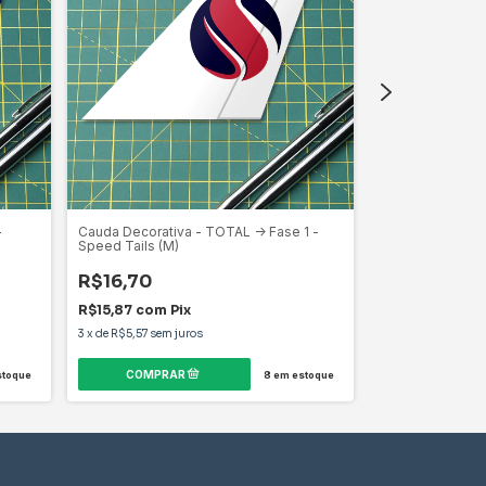
-
Cauda Decorativa - TOTAL -> Fase 1 -
Cauda Decorati
Speed Tails (M)
Series Azul - Sp
R$16,70
R$16,70
R$15,87
com
Pix
R$15,87
com
P
3
x
de
R$5,57
sem juros
3
x
de
R$5,57
sem j
toque
8
em estoque