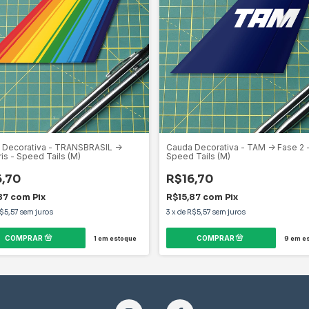
 Decorativa - TRANSBRASIL ->
Cauda Decorativa - TAM -> Fase 2 
ris - Speed Tails (M)
Speed Tails (M)
6,70
R$16,70
87
com
Pix
R$15,87
com
Pix
$5,57
sem juros
3
x
de
R$5,57
sem juros
1
em estoque
9
em es