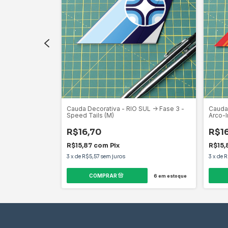
-> Tricolor -
Cauda Decorativa - RIO SUL -> Fase 3 -
Cauda
Speed Tails (M)
Arco-I
R$16,70
R$1
R$15,87
com
Pix
R$15,
3
x
de
R$5,57
sem juros
3
x
de
R
10
em estoque
6
em estoque