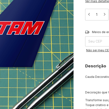
Ver mais detalh
Entregas para o 
Meios de e
Não sei meu C
Descrição
Cauda Decorativa
Decoração que V
Transforme sua 
Toque criativo 