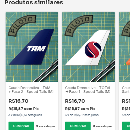
Produtos similares
Cauda Decorativa - TAM -
Cauda Decorativa - TOTAL
Caud
> Fase 2 - Speed Tails (M)
-> Fase 1 - Speed Tails (M)
Sant
Tails
R$16,70
R$16,70
R$
R$15,87
com
Pix
R$15,87
com
Pix
R$1
3
x
de
R$5,57
sem juros
3
x
de
R$5,57
sem juros
3
x
d
9
em estoque
8
em estoque