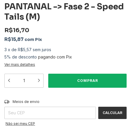
PANTANAL -> Fase 2 - Speed
Tails (M)
R$16,70
R$15,87
com
Pix
3
x
de
R$5,57
sem juros
5% de desconto
pagando com Pix
Ver mais detalhes
ALTERAR CEP
Entregas para o CEP:
Meios de envio
CALCULAR
Não sei meu CEP